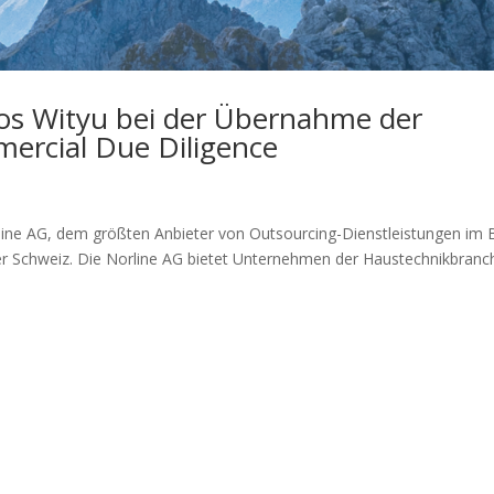
os Wityu bei der Übernahme der
mercial Due Diligence
e AG, dem größten An­bie­ter von Out­sour­cing-Dienst­leis­tun­gen im 
 der Schweiz. Die Norline AG bietet Unternehmen der Haustechnikbranc