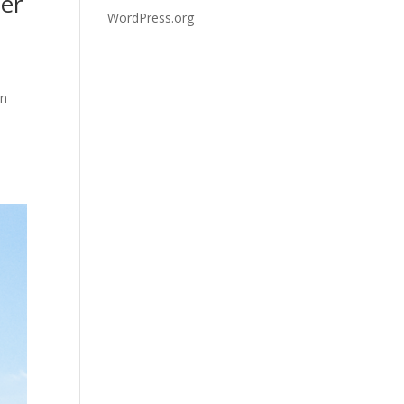
der
WordPress.org
an