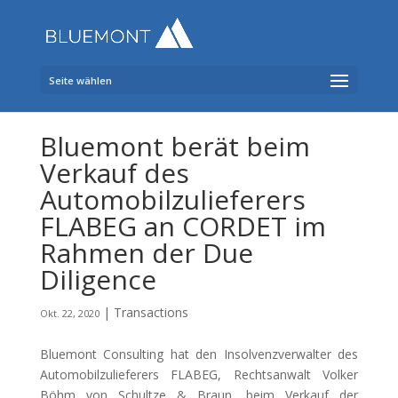
Seite wählen
Bluemont berät beim
Verkauf des
Automobilzulieferers
FLABEG an CORDET im
Rahmen der Due
Diligence
|
Transactions
Okt. 22, 2020
Bluemont Consulting hat den Insolvenzverwalter des
Automobilzulieferers FLABEG, Rechtsanwalt Volker
Böhm von Schultze & Braun, beim Verkauf der