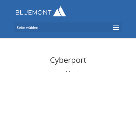
Seite wählen
Cyberport
,
,