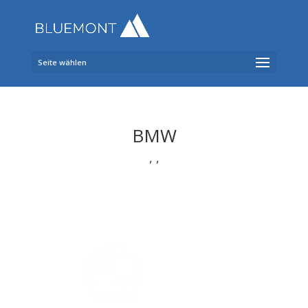
Seite wählen
BMW
,
,